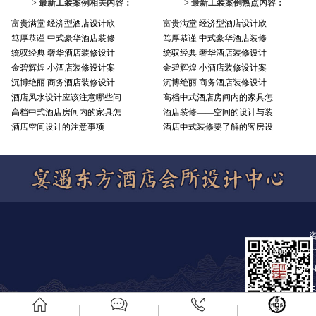
> 最新工装案例相关内容：
> 最新工装案例热点内容：
富贵满堂 经济型酒店设计欣
富贵满堂 经济型酒店设计欣
笃厚恭谨 中式豪华酒店装修
笃厚恭谨 中式豪华酒店装修
统驭经典 奢华酒店装修设计
统驭经典 奢华酒店装修设计
金碧辉煌 小酒店装修设计案
金碧辉煌 小酒店装修设计案
沉博绝丽 商务酒店装修设计
沉博绝丽 商务酒店装修设计
酒店风水设计应该注意哪些问
高档中式酒店房间内的家具怎
高档中式酒店房间内的家具怎
酒店装修——空间的设计与装
酒店空间设计的注意事项
酒店中式装修要了解的客房设
地址：北京
24
E