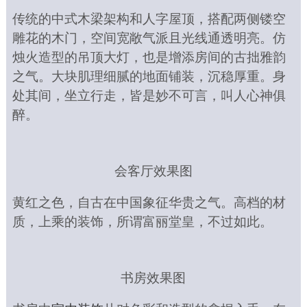
传统的中式木梁架构和人字屋顶，搭配两侧镂空
雕花的木门，空间宽敞气派且光线通透明亮。仿
烛火造型的吊顶大灯，也是增添房间的古拙雅韵
之气。大块肌理细腻的地面铺装，
沉稳厚重
。身
处其间，坐立行走，
皆是
妙不可言，
叫人
心神俱
醉。
会客厅效果图
黄红之色，自古在中国象征华贵之气。高档的材
质，上乘的装饰，所谓富丽堂皇，不过如此。
书房效果图