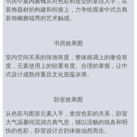
书房中
室内装饰
从对色彩和
造型
的拿捏入手，在
装饰题材的构建和衔接上，力争给观者中式古典
装饰幽雅端秀的艺术触感。
书房效果图
室内空间关系的张弛有度，整体格调上的奢俭有
度，元素使用上的轻重有度。合理的掌握，让中
式设计成熟持重且文化底蕴浓厚。
卧室效果图
从色彩与图形
元素
入手，拿捏色彩的关系，卧室
大气温馨
间流淌
古典气息，
辅以
流畅
的线条和
明
快
的色彩
，卧室设计古韵体验油然而生。