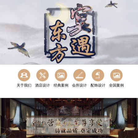
关于我们
酒店设计
经典案例
会所设计
配饰设计
全国案例